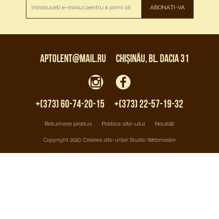
ABONAȚI-VA
aptolent@mail.ru
Chișinău, bl. Dacia 31
+(373) 60-74-20-15
+(373) 22-57-19-32
Returnare produs
Politica site-ului
Noutăți
Copyright 2020. Crearea site-urilor Studio Webmaster